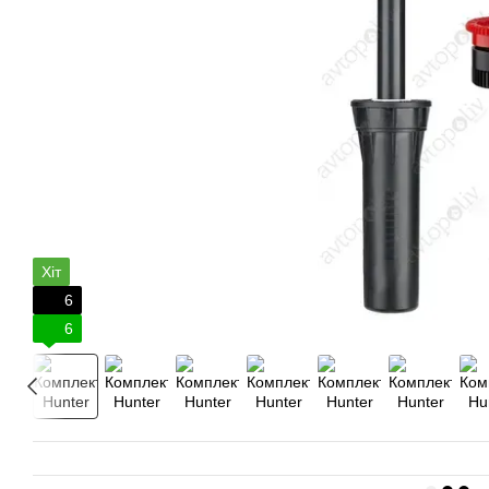
Хіт
6
6