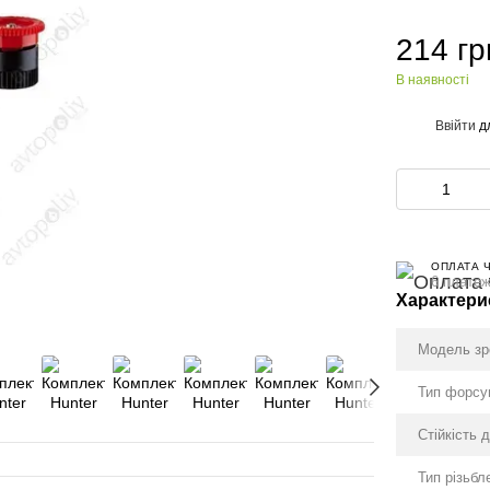
214 гр
В наявності
Ввійти
д
%
ОПЛАТА 
6 платеж
Характери
Модель з
Тип форсу
Стійкість 
Тип різьбл