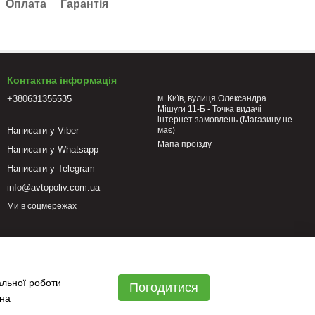
Оплата
Гарантія
Контактна інформація
+380631355535
м. Київ, вулиця Олександра
Мішуги 11-Б - Точка видачі
інтернет замовлень (Магазину не
Написати у Viber
має)
Мапа проїзду
Написати у Whatsapp
Написати у Telegram
info@avtopoliv.com.ua
Ми в соцмережах
альної роботи
Погодитися
 на