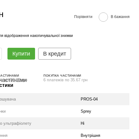
н
Порівняти
В бажання
ля відображення накопичувальної знижки
Купити
В кредит
ЧАСТИНАМИ
ПОКУПКА ЧАСТИНАМИ
ів по 35.67 грн
6 платежів по 35.67 грн
стики
рошувача
PROS-04
нки
Sprey
до ультрафіолету
Ні
ення
Внутрішня