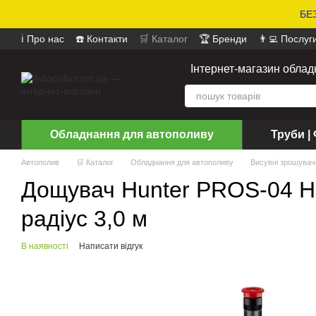
БЕЗ
ℹ️ Про нас
☎️ Контакти
🛒 Каталог
🏆 Бренди
👨‍💻 Послуг
📄 Оферта
📝 Відгуки про магазин
Інтернет-магазин обла
Обладнання для автополиву
Труби | 
Автополив
🛒 Каталог
Обладнання для автополиву
Висувні зрошувач
Дощувач Hunter PROS-04 Н=1
радіус 3,0 м
В наявності
Написати відгук