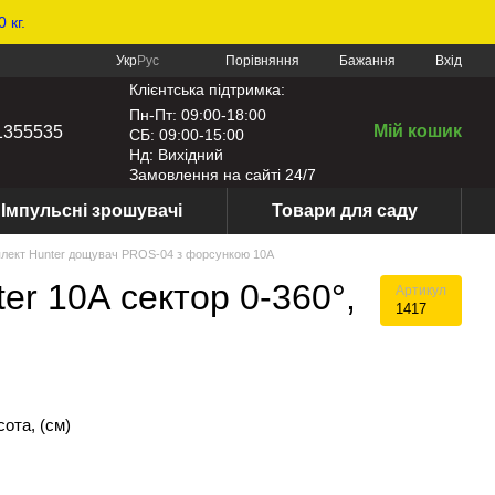
 кг.
Порівняння
Укр
Рус
Бажання
Вхід
Клієнтська підтримка:
Пн-Пт: 09:00-18:00
Мій кошик
1355535
СБ: 09:00-15:00
Нд: Вихідний
Замовлення на сайті 24/7
Імпульсні зрошувачі
Товари для саду
лект Hunter дощувач PROS-04 з форсункою 10А
er 10А сектор 0-360°,
Артикул
1417
сота, (см)