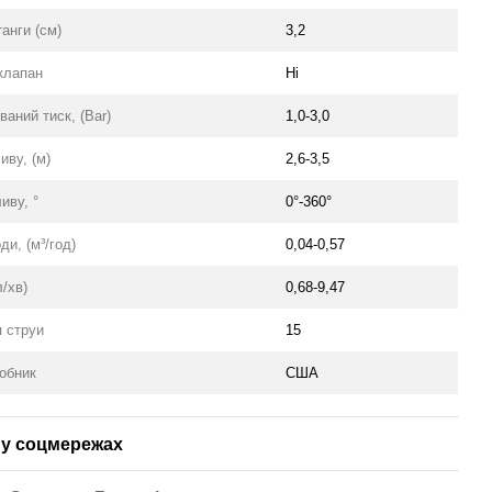
анги (см)
3,2
 клапан
Ні
аний тиск, (Bar)
1,0-3,0
иву, (м)
2,6-3,5
иву, °
0°-360°
ди, (м³/год)
0,04-0,57
л/хв)
0,68-9,47
я струи
15
робник
США
у соцмережах