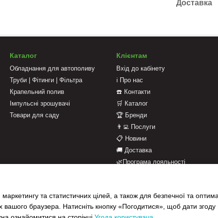
Доставка
Каталог
Клієнтам
Обладнання для автополиву
Вхід до кабінету
Труби | Фітинги | Фільтра
ℹ️ Про нас
Крапельний полив
☎️ Контакти
Імпульсні зрошувачі
🛒 Каталог
Товари для саду
🏆 Бренди
👨‍💻 Послуги
📋 Новини
🚚 Доставка
🌿Програма лояльності
💳 Оплата
📄 Оферта
 маркетингу та статистичних цілей, а також для безпечної та оптим
📝 Відгуки про магазин
х вашого браузера. Натисніть кнопку «Погодитися», щоб дати згоду
жна ознайомитися на сторінці
Угода користувача
.