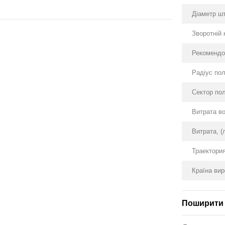
Діаметр шт
Зворотній
Рекомендов
Радіус пол
Сектор пол
Витрата во
Витрата, (
Траектори
Країна ви
Поширити 