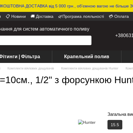
КОШТОВНА ДОСТАВКА від 5 000 грн., обʼємною вагою не більше 30
и
📋 Новини
🚚 Доставка
🌿Програма лояльності
💳 Оплата
днання для систем автоматичного поливу
+38063
Фітинги | Фільтра
Крапельний полив
і
Комплекти віялових дощувачів
Комплекти віялових дощувачів Hunter
Комп
0см., 1/2" з форсункою Hunt
Загальна ви
15.5