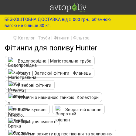
БЕЗКОШТОВНА ДОСТАВКА від 5 000 грн., обʼємною
вагою не більше 30 кг.
🛒 Каталог
Труби | Фітинги | Фільтра
Фітинги для поливу Hunter
Водопровідна | Магістральна труба
Хомут | Затискні фітинги | Фланець
Різьбові фітинги
Фітинги з накидною гайкою, Колектори
Крани кульові
Зворотній клапан
Врізка для ємності
Системи захисту від протікання та заливання