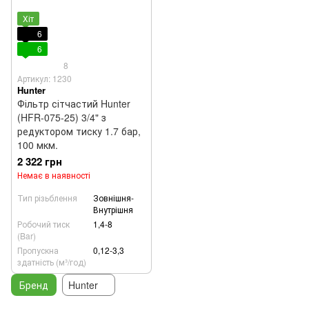
Хіт
6
6
8
Артикул: 1230
Hunter
Фільтр сітчастий Hunter
(HFR-075-25) 3/4" з
редуктором тиску 1.7 бар,
100 мкм.
2 322 грн
Немає в наявності
Тип різьблення
Зовнішня-
Внутрішня
Робочий тиск
1,4-8
(Bar)
Пропускна
0,12-3,3
здатність (м³/год)
Бренд
Hunter