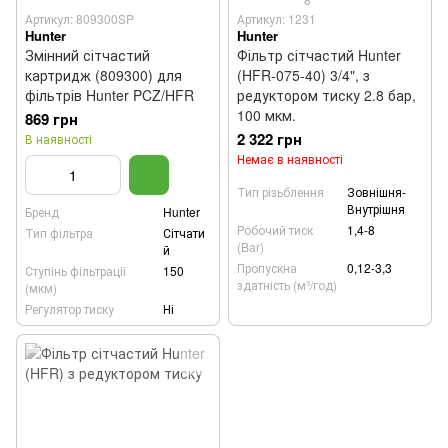
Артикул: 809300SP
Артикул: 1231
Hunter
Hunter
Змінний сітчастий
Фільтр сітчастий Hunter
картридж (809300) для
(HFR-075-40) 3/4", з
фільтрів Hunter PCZ/HFR
редуктором тиску 2.8 бар,
100 мкм.
869 грн
2 322 грн
В наявності
Немає в наявності
Тип різьблення
Зовнішня-
Внутрішня
Бренд
Hunter
Робочий тиск
1,4-8
Тип фільтра
Сітчати
(Bar)
й
Пропускна
0,12-3,3
Ступінь фільтрації
150
здатність (м³/год)
(мкм)
Регулятор тиску
Ні