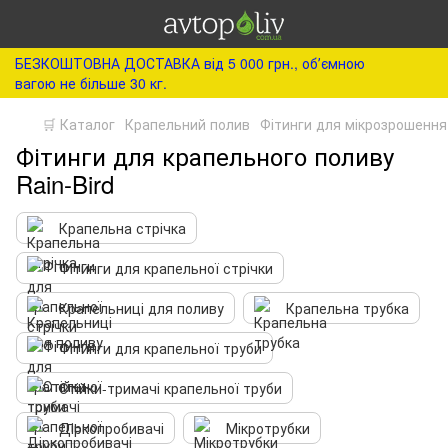
БЕЗКОШТОВНА ДОСТАВКА від 5 000 грн., обʼємною
вагою не більше 30 кг.
🛒 Каталог
Крапельний полив
Фітинги для мікрозрошення
Фітинги для крапельного поливу
Rain-Bird
Крапельна стрічка
Фітинги для крапельної стрічки
Крапельниці для поливу
Крапельна трубка
Фітинги для крапельної труби
Стійки-тримачі крапельної труби
Діркопробивачі
Мікротрубки