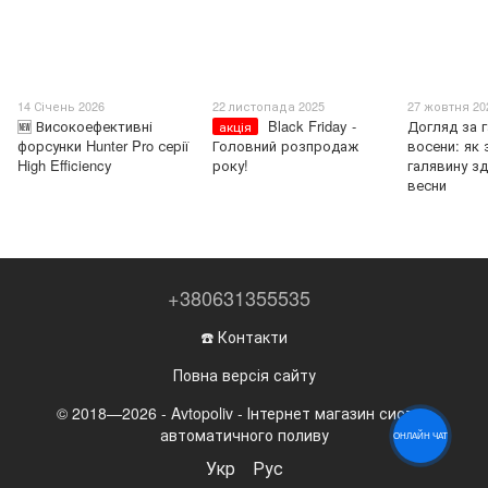
14 Січень 2026
22 листопада 2025
27 жовтня 20
🆕 Високоефективні
Black Friday -
Догляд за 
акція
форсунки Hunter Pro серії
Головний розпродаж
восени: як 
High Efficiency
року!
галявину з
весни
+380631355535
☎️ Контакти
Повна версія сайту
© 2018—2026 - Avtopoliv - Інтернет магазин систем
автоматичного поливу
ОНЛАЙН ЧАТ
Укр
Рус