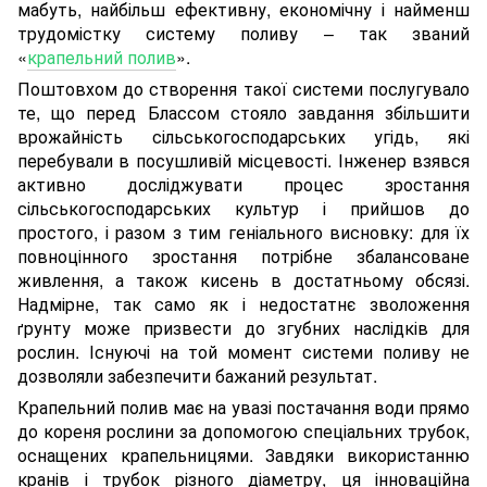
мабуть, найбільш ефективну, економічну і найменш
трудомістку систему поливу – так званий
«
крапельний полив
».
Поштовхом до створення такої системи послугувало
те, що перед Блассом стояло завдання збільшити
врожайність сільськогосподарських угідь, які
перебували в посушливій місцевості. Інженер взявся
активно досліджувати процес зростання
сільськогосподарських культур і прийшов до
простого, і разом з тим геніального висновку: для їх
повноцінного зростання потрібне збалансоване
живлення, а також кисень в достатньому обсязі.
Надмірне, так само як і недостатнє зволоження
рунту може призвести до згубних наслідків для
ґ
рослин. Існуючі на той момент системи поливу не
дозволяли забезпечити бажаний результат.
Крапельний полив має на увазі постачання води прямо
до кореня рослини за допомогою спеціальних трубок,
оснащених крапельницями. Завдяки використанню
кранів і трубок різного діаметру, ця інноваційна