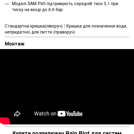
Моделі SAM-P45 підтримують середній тиск 3,1 при
тиску на вході до 6,9 бар
Стандартна кришка(ліворуч) / Кришка для позначення води,
непридатної для пиття (праворуч)
Монтаж
Купити розпилювач Rain Bird для систем