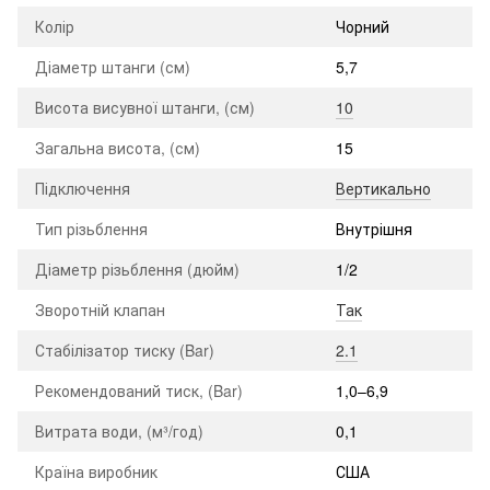
Колір
Чорний
Діаметр штанги (см)
5,7
Висота висувної штанги, (см)
10
Загальна висота, (см)
15
Підключення
Вертикально
Тип різьблення
Внутрішня
Діаметр різьблення (дюйм)
1/2
Зворотній клапан
Так
Стабілізатор тиску (Bar)
2.1
Рекомендований тиск, (Bar)
1,0–6,9
Витрата води, (м³/год)
0,1
Країна виробник
США