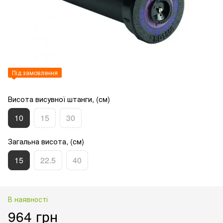
Під замовлення
Висота висувної штанги, (см)
10
15
30
Загальна висота, (см)
15
22.5
40
В наявності
964 грн